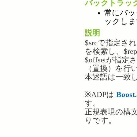
バックトラッ
常にバッ
ックしま
説明
$srcで指定さ
を検索し、$re
$offsetが
（置換）を行
本述語は一致
※ADPは
Boost
す。
正規表現の構
りです。