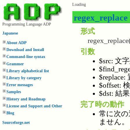
Loading
regex_re
Programming Language ADP
形式
Japanese
regex_replace( $
About ADP
引数
Download and Install
Command-line syntax
$src: 文
Grammer
$find_
Library alphabetical list
$replac
Library by category
$offs
Error messages
$dst: 結果
Samples
History and Roadmap
完了時の動作
License and Support and Other
常に次の
Blog
ません。
Sourceforge.net