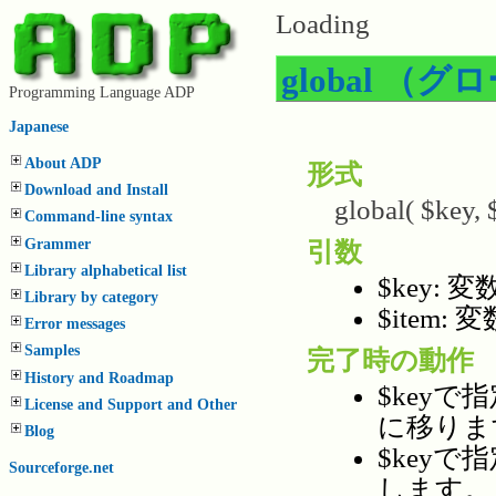
Loading
global 
Programming Language ADP
Japanese
About ADP
形式
Download and Install
global( $key, $
Command-line syntax
Grammer
引数
Library alphabetical list
$key:
Library by category
$item
Error messages
Samples
完了時の動作
History and Roadmap
$key
License and Support and Other
に移りま
Blog
$key
Sourceforge.net
します。