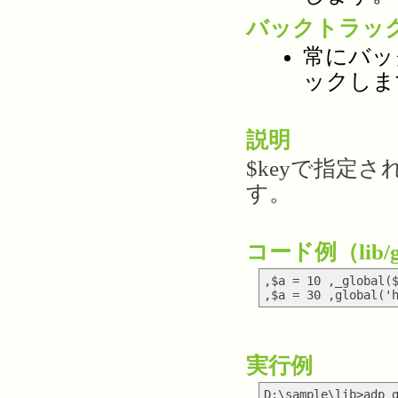
バックトラッ
常にバッ
ックしま
説明
$keyで指定
す。
コード例（lib/gl
,$a = 10 ,_global($
実行例
D:\sample\lib>adp g